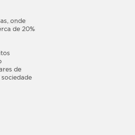
las, onde
cerca de 20%
itos
o
ares de
a sociedade