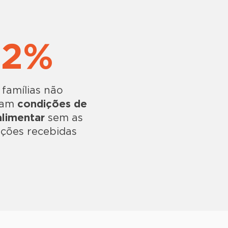
82%
 famílias não
iam
condições de
alimentar
sem as
ções recebidas